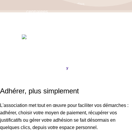
Politique de confidentialité
–
Mentions Légales
ASSOCIATION FRANÇAISE DES CÉPHALÉES
© 2026
Conception & Réalisation
Publi
ou
.
y
SIRET : 908 592 793 00016 / IBAN : FR16 3000 20228 6100
0007 3006 G56 BIC : CRL YFR PP
Adhérer, plus simplement
L'association met tout en œuvre pour faciliter vos démarches :
adhérer, choisir votre moyen de paiement, récupérer vos
justificatifs ou gérer votre adhésion se fait désormais en
quelques clics, depuis votre espace personnel.