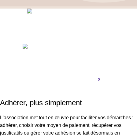
Politique de confidentialité
–
Mentions Légales
ASSOCIATION FRANÇAISE DES CÉPHALÉES
© 2026
Conception & Réalisation
Publi
ou
.
y
SIRET : 908 592 793 00016 / IBAN : FR16 3000 20228 6100
0007 3006 G56 BIC : CRL YFR PP
Adhérer, plus simplement
L'association met tout en œuvre pour faciliter vos démarches :
adhérer, choisir votre moyen de paiement, récupérer vos
justificatifs ou gérer votre adhésion se fait désormais en