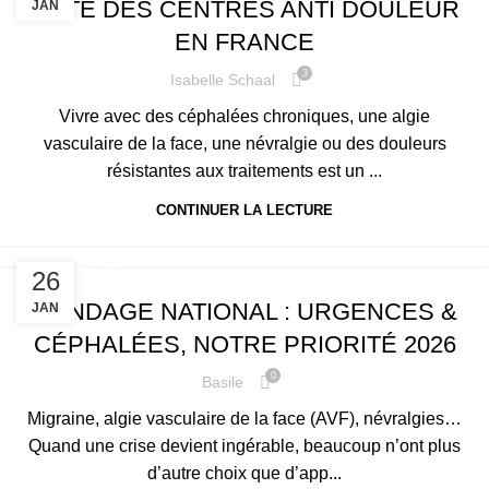
LISTE DES CENTRES ANTI DOULEUR
JAN
EN FRANCE
3
Isabelle Schaal
Vivre avec des céphalées chroniques, une algie
vasculaire de la face, une névralgie ou des douleurs
résistantes aux traitements est un ...
CONTINUER LA LECTURE
ACTUALITÉS
26
SONDAGE NATIONAL : URGENCES &
JAN
CÉPHALÉES, NOTRE PRIORITÉ 2026
0
Basile
Migraine, algie vasculaire de la face (AVF), névralgies…
Quand une crise devient ingérable, beaucoup n’ont plus
d’autre choix que d’app...