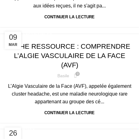
aux idées reçues, il ne s'agit pa...
CONTINUER LA LECTURE
FICHES RESSOURCES
09
FICHE RESSOURCE : COMPRENDRE
MAR
L’ALGIE VASCULAIRE DE LA FACE
(AVF)
0
Basile
L’Algie Vasculaire de la Face (AVF), appelée également
cluster headache, est une maladie neurologique rare
appartenant au groupe des cé...
CONTINUER LA LECTURE
ACTUALITÉS
26