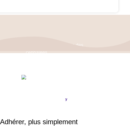
Politique de confidentialité
–
Mentions Légales
ASSOCIATION FRANÇAISE DES CÉPHALÉES
© 2026
Conception & Réalisation
Publi
ou
.
y
SIRET : 908 592 793 00016 / IBAN : FR16 3000 20228 6100
0007 3006 G56 BIC : CRL YFR PP
Adhérer, plus simplement