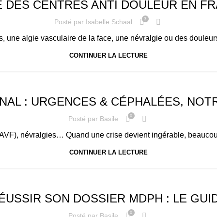
E DES CENTRES ANTI DOULEUR EN F
3
Posté par
Isabelle Schaal
une algie vasculaire de la face, une névralgie ou des douleurs 
CONTINUER LA LECTURE
AL : URGENCES & CÉPHALÉES, NOTR
0
Posté par
Basile
 (AVF), névralgies… Quand une crise devient ingérable, beaucoup
CONTINUER LA LECTURE
ÉUSSIR SON DOSSIER MDPH : LE GUI
0
Posté par
Basile