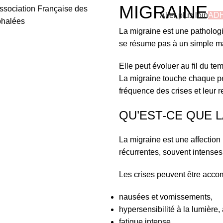
MIGRAINE
Aller plus loin
ADH
La migraine est une pathologi
se résume pas à un simple ma
Elle peut évoluer au fil du t
La migraine touche chaque per
fréquence des crises et leur r
QU’EST-CE QUE L
La migraine est une affection
récurrentes, souvent intenses
Les crises peuvent être acc
nausées et vomissements,
hypersensibilité à la lumière,
fatigue intense,