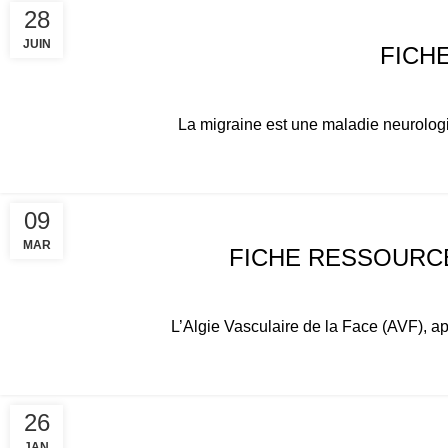
28
FICHES RESSOURCES
JUIN
FICH
La migraine est une maladie neurologi
09
FICHES RESSOURCES
MAR
FICHE RESSOURCE
L’Algie Vasculaire de la Face (AVF), a
ACTUALITÉS
26
JAN