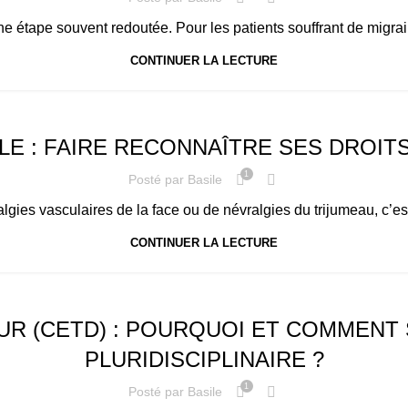
étape souvent redoutée. Pour les patients souffrant de migraine
CONTINUER LA LECTURE
BLE : FAIRE RECONNAÎTRE SES DROIT
1
Posté par
Basile
algies vasculaires de la face ou de névralgies du trijumeau, c’es
CONTINUER LA LECTURE
UR (CETD) : POURQUOI ET COMMENT 
PLURIDISCIPLINAIRE ?
1
Posté par
Basile