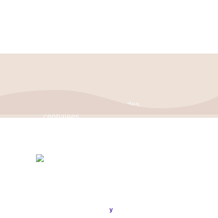
Politique de confidentialité
–
Mentions Légales
ASSOCIATION FRANÇAISE DES CÉPHALÉES
© 2026
Conception & Réalisation
Publi
ou
.
y