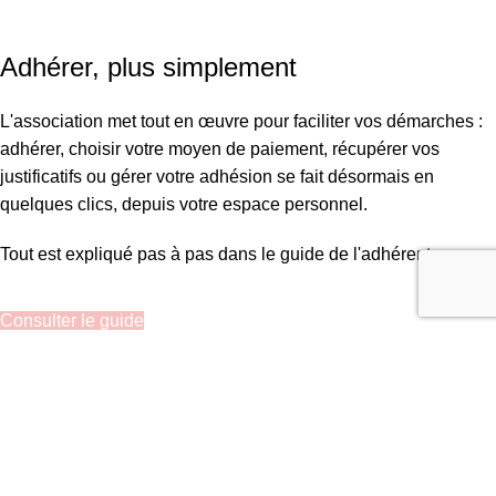
SIRET : 908 592 793 00016 / IBAN : FR16 3000 20228 6100
0007 3006 G56 BIC : CRL YFR PP
Adhérer, plus simplement
L'association met tout en œuvre pour faciliter vos démarches :
adhérer, choisir votre moyen de paiement, récupérer vos
justificatifs ou gérer votre adhésion se fait désormais en
quelques clics, depuis votre espace personnel.
Tout est expliqué pas à pas dans le guide de l'adhérent.
Consulter le guide
Recherche
Commencez à taper pour voir les articles que vous recherchez.