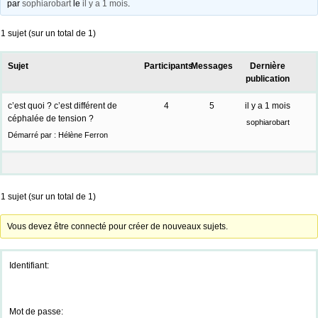
par
sophiarobart
le
il y a 1 mois
.
1 sujet (sur un total de 1)
Sujet
Participants
Messages
Dernière
publication
c’est quoi ? c’est différent de
4
5
il y a 1 mois
céphalée de tension ?
sophiarobart
Démarré par :
Hélène Ferron
1 sujet (sur un total de 1)
Vous devez être connecté pour créer de nouveaux sujets.
Identifiant:
Mot de passe: