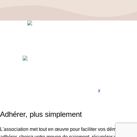
Politique de confidentialité
–
Mentions Légales
ASSOCIATION FRANÇAISE DES CÉPHALÉES
© 2026
Conception & Réalisation
Publi
ou
.
y
SIRET : 908 592 793 00016 / IBAN : FR16 3000 20228 6100
0007 3006 G56 BIC : CRL YFR PP
Adhérer, plus simplement
L'association met tout en œuvre pour faciliter vos démarches :
adhérer, choisir votre moyen de paiement, récupérer vos