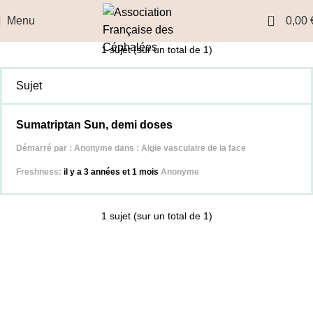
0
Menu
0,00
1 sujet (sur un total de 1)
Sujet
Sumatriptan Sun, demi doses
Démarré par :
Anonyme
dans :
Algie vasculaire de la face
il y a 3 années et 1 mois
Anonyme
1 sujet (sur un total de 1)