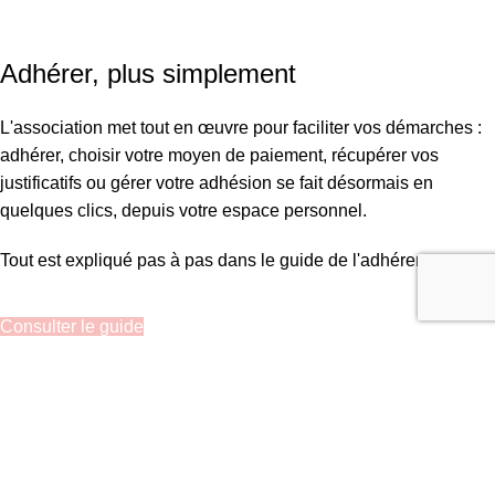
SIRET : 908 592 793 00016 / IBAN : FR16 3000 20228 6100
0007 3006 G56 BIC : CRL YFR PP
Adhérer, plus simplement
L'association met tout en œuvre pour faciliter vos démarches :
adhérer, choisir votre moyen de paiement, récupérer vos
justificatifs ou gérer votre adhésion se fait désormais en
quelques clics, depuis votre espace personnel.
Tout est expliqué pas à pas dans le guide de l'adhérent.
Consulter le guide
Recherche
Commencez à taper pour voir les articles que vous recherchez.