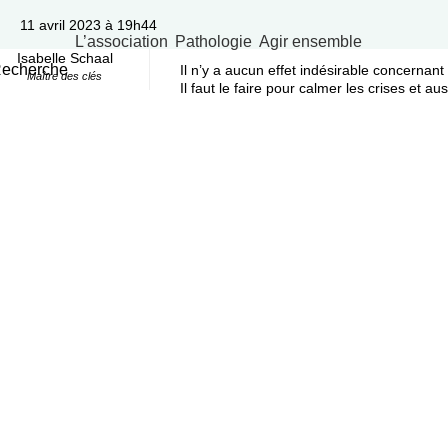
11 avril 2023 à 19h44
L’association
Pathologie
Agir ensemble
Isabelle Schaal
echerche
Il n’y a aucun effet indésirable concernant l
Maître des clés
Il faut le faire pour calmer les crises et au