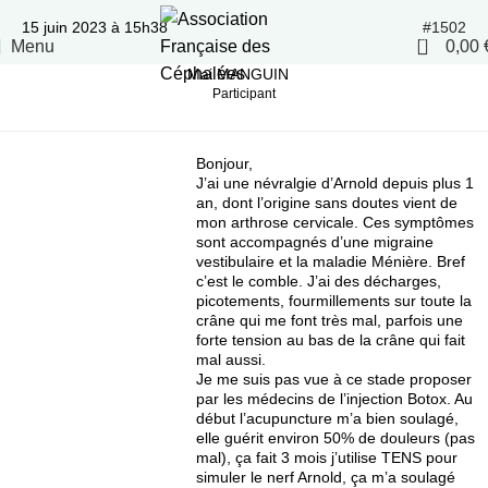
15 juin 2023 à 15h38
#1502
0
Menu
0,00
Mai MANGUIN
Participant
Bonjour,
J’ai une névralgie d’Arnold depuis plus 1
an, dont l’origine sans doutes vient de
mon arthrose cervicale. Ces symptômes
sont accompagnés d’une migraine
vestibulaire et la maladie Ménière. Bref
c’est le comble. J’ai des décharges,
picotements, fourmillements sur toute la
crâne qui me font très mal, parfois une
forte tension au bas de la crâne qui fait
mal aussi.
Je me suis pas vue à ce stade proposer
par les médecins de l’injection Botox. Au
début l’acupuncture m’a bien soulagé,
elle guérit environ 50% de douleurs (pas
mal), ça fait 3 mois j’utilise TENS pour
simuler le nerf Arnold, ça m’a soulagé