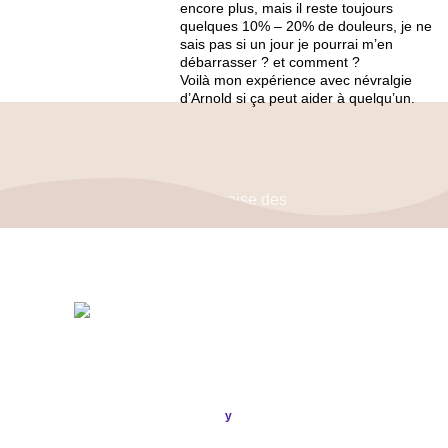
encore plus, mais il reste toujours
quelques 10% – 20% de douleurs, je ne
sais pas si un jour je pourrai m’en
débarrasser ? et comment ?
Voilà mon expérience avec névralgie
d’Arnold si ça peut aider à quelqu’un.
Politique de confidentialité
–
Mentions Légales
ASSOCIATION FRANÇAISE DES CÉPHALÉES
© 2026
Conception & Réalisation
Publi
ou
.
y
SIRET : 908 592 793 00016 / IBAN : FR16 3000 20228 6100