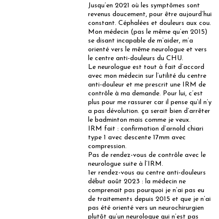
Jusqu’en 2021 où les symptômes sont
revenus doucement, pour être aujourd’hui
constant. Céphalées et douleurs aux cou.
Mon médecin (pas le même qu’en 2015)
se disant incapable de m’aider, m’a
orienté vers le même neurologue et vers
le centre anti-douleurs du CHU.
Le neurologue est tout à fait d’accord
avec mon médecin sur l’utilité du centre
anti-douleur et me prescrit une IRM de
contrôle à ma demande. Pour lui, c’est
plus pour me rassurer car il pense qu’il n’y
a pas dévolution. ça serait bien d’arrêter
le badminton mais comme je veux.
IRM fait : confirmation d’arnold chiari
type 1 avec descente 17mm avec
compression.
Pas de rendez-vous de contrôle avec le
neurologue suite à l’IRM.
1er rendez-vous au centre anti-douleurs
début août 2023 : la médecin ne
comprenait pas pourquoi je n’ai pas eu
de traitements depuis 2015 et que je n’ai
pas été orienté vers un neurochirurgien
plutôt qu’un neurologue qui n’est pas