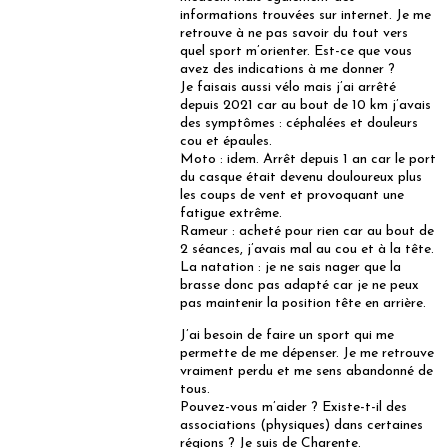
informations trouvées sur internet. Je me
retrouve à ne pas savoir du tout vers
quel sport m’orienter. Est-ce que vous
avez des indications à me donner ?
Je faisais aussi vélo mais j’ai arrêté
depuis 2021 car au bout de 10 km j’avais
des symptômes : céphalées et douleurs
cou et épaules.
Moto : idem. Arrêt depuis 1 an car le port
du casque était devenu douloureux plus
les coups de vent et provoquant une
fatigue extrême.
Rameur : acheté pour rien car au bout de
2 séances, j’avais mal au cou et à la tête.
La natation : je ne sais nager que la
brasse donc pas adapté car je ne peux
pas maintenir la position tête en arrière.
J’ai besoin de faire un sport qui me
permette de me dépenser. Je me retrouve
vraiment perdu et me sens abandonné de
tous.
Pouvez-vous m’aider ? Existe-t-il des
associations (physiques) dans certaines
régions ? Je suis de Charente.