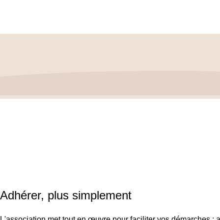
ASSOCIATION FRANÇAISE DES CÉPHALÉES
© 2026 Conce
SIRET : 908 592 793 00016 / IBAN : FR16 3000 20228 6100 
Adhérer, plus simplement
L'association met tout en œuvre pour faciliter vos démarches : a