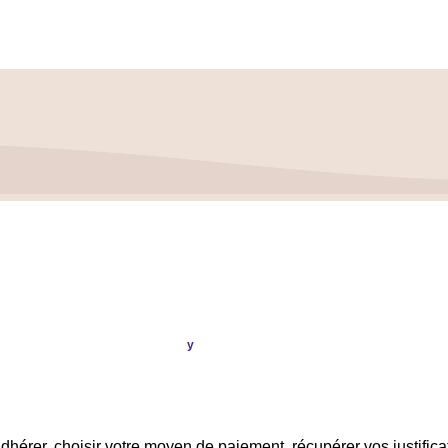
ption & Réalisation
Publi
ou
.
y
0007 3006 G56 BIC : CRL YFR PP
dhérer, choisir votre moyen de paiement, récupérer vos justifica