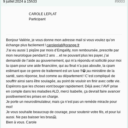
9 juillet 2024 à 15h33
#9003
CAROLE LEPLAT
Participant
Bonjour Valérie, je vous donne mon adresse mail si vous voulez qu’on
échange plus facilement !
caroleplat@orange.fr
J’ai eu aussi 1 piqûre par mois d’Emgality, non remboursée, prescrite par
mon neurologue pendant 2 ans …et ne pouvant plus les payer, j’ai
demandé de l’aide au gouvernement, qui m’a répondu et sollicité pour moi
la cpam pour une aide financière, qui au final n’a pas aboutie, la cpam
estimant que ce genre de traitement est un luxe !!😭;au ministère de la
santé, sans réponse, tout comme au département ! C’est compliqué de
souffrir ainsi sans être soulagée, au point de vouloir en finir avec cette vie.
Espérons que les choses vont bouger rapidement. Déjà avec l’AVF prise
en compte dans les maladies ALD, merci Isabelle, ça devrait faire avancer
positivement les prises en charge.
Je porte un neurostimulateur, mais ça n’est pas un remède miracle pour
moi!
Je vous souhaite beaucoup de courage, pour soutenir votre fils, et pour lui
aussi. Ne pas baisser les bras🤗.
Bien à vous. Carole