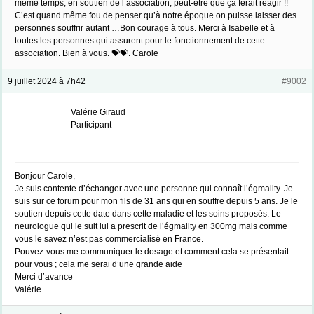
même temps, en soutien de l’association, peut-être que ça ferait réagir !!
C’est quand même fou de penser qu’à notre époque on puisse laisser des
personnes souffrir autant …Bon courage à tous. Merci à Isabelle et à
toutes les personnes qui assurent pour le fonctionnement de cette
association. Bien à vous. 💝💝. Carole
9 juillet 2024 à 7h42
#9002
Valérie Giraud
Participant
Bonjour Carole,
Je suis contente d’échanger avec une personne qui connaît l’égmality. Je
suis sur ce forum pour mon fils de 31 ans qui en souffre depuis 5 ans. Je le
soutien depuis cette date dans cette maladie et les soins proposés. Le
neurologue qui le suit lui a prescrit de l’égmality en 300mg mais comme
vous le savez n’est pas commercialisé en France.
Pouvez-vous me communiquer le dosage et comment cela se présentait
pour vous ; cela me serai d’une grande aide
Merci d’avance
Valérie