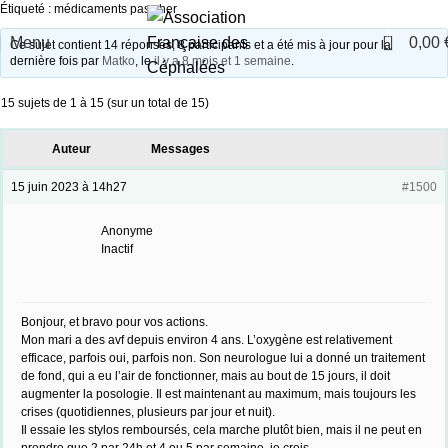
Étiqueté :
médicaments pas cher
0
Menu
0,00
Ce sujet contient 14 réponses, 8 participants et a été mis à jour pour la
dernière fois par
Matko
, le
il y a 8 mois et 1 semaine
.
15 sujets de 1 à 15 (sur un total de 15)
Auteur
Messages
15 juin 2023 à 14h27
#1500
Anonyme
Inactif
Bonjour, et bravo pour vos actions.
Mon mari a des avf depuis environ 4 ans. L’oxygène est relativement
efficace, parfois oui, parfois non. Son neurologue lui a donné un traitement
de fond, qui a eu l’air de fonctionner, mais au bout de 15 jours, il doit
augmenter la posologie. Il est maintenant au maximum, mais toujours les
crises (quotidiennes, plusieurs par jour et nuit).
Il essaie les stylos remboursés, cela marche plutôt bien, mais il ne peut en