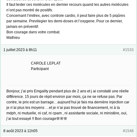
Il faut tester ces molécules en dernier recours quand les autres molécules
n’ont pas montré de positifs.
Concernant l’imitrex, avec controle cardio, il peut faire plus de 5 piqûres
par semaine. Previlegier les demi-doses et l’oxygene. Pour ce dernier,
jamais en préventif.
Bon courage dans votre combat.
Mathieu
1 juillet 2023 à 8h11
#1533
CAROLE LEPLAT
Participant
Bonjour, j’ai pris Emgality pendant plus de 2 ans et j ai constaté une réelle
différence. 15 jours de répit environ par mois, ça ne se refuse pas. Par
contre, le prix est un barrage…aujourd’hui je fais ma dernière injection car
je n’ai plus les moyens …et je n’ai pas trouvé de financement, ni à la
mdph, ni mutuelle, ni caf, ni cpam , ni assistante sociale, ni ministère, oui,
j’ai tout essayé !! Bon courage🌸🌸🌸
8 août 2023 à 11h05
#1548