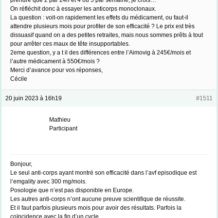
prendre que 2 par 24h et 4 ou 5 par semaine, je crois…
On réfléchit donc à essayer les anticorps monoclonaux.
La question : voit-on rapidement les effets du médicament, ou faut-il
attendre plusieurs mois pour profiter de son efficacité ? Le prix est très
dissuasif quand on a des petites retraites, mais nous sommes prêts à tout
pour arrêter ces maux de tête insupportables.
2eme question, y a t il des différences entre l’Aimovig à 245€/mois et
l’autre médicament à 550€/mois ?
Merci d’avance pour vos réponses,
Cécile
20 juin 2023 à 16h19
#1511
Mathieu
Participant
Bonjour,
Le seul anti-corps ayant montré son efficacité dans l’avf episodique est
l’emgality avec 300 mg/mois.
Posologie que n’est pas disponible en Europe.
Les autres anti-corps n’ont aucune preuve scientifique de réussite.
Et il faut parfois plusieurs mois pour avoir des résultats. Parfois la
coïncidence avec la fin d’un cycle.