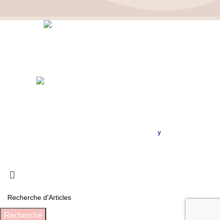
Politique de confidentialité
–
Mentions Légales
ASSOCIATION FRANÇAISE DES CÉPHALÉES
© 2026
Conception & Réalisation
Publi
ou
.
y
SIRET : 908 592 793 00016 / IBAN : FR16 3000 20228 6100
0007 3006 G56 BIC : CRL YFR PP
Recherche