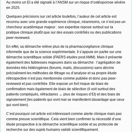
Au moins un EI a été signalé à l’ANSM sur un risque d’ostéoporose sévère
en 2025.
Quelques précisions sur cet article toutefois, l’auteur de cet article est
reconnu avec une grande expérience clinique, néanmoins, ce n’est pas un
chercheur académique majeur : son expertise repose surtout sur la
pratique clinique plutôt que sur des essais contrôlés ou des publications
peer-reviewed.
En effet, sa démarche relève plus de la pharmacovigilance clinique
informelle que de la science expérimentale. Il s’appuie en partie sur une
démarche scientifique solide (FAERS etudes post AMM). Mais il présente
également des faiblesses majeures dans sa démarche : l’agrégation de
données très hétérogènes (forums, mails, discussions) sans décrire
précisément les méthodes de filtrage ou d’analyse et sa propre étude
rétrospective n’est pas mentionnée comme publiée et donc pas peer-
reviewed et pas contrôlée. Elle expose un fort risque de biais de
confirmation mais également de biais de sélection (il voit surtout des
patients compliqués, réfractaires → plus de risques d’EI) et des biais de
signalement (les patients qui vont mal se manifestent davantage que ceux
qui vont bien).
C’est pourquoi cet article est intéressant comme alerte clinique mais pas
comme preuve scientifique. Cela vient bien confirmer la nécessité d’une
étude prospective à la démarche scientifique solide et au protocole de
recherche sur des sujets humains validé scientifiquement.