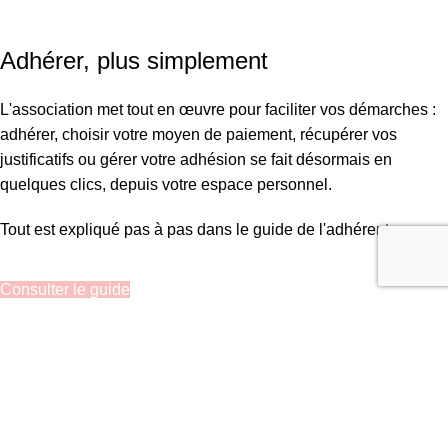
SIRET : 908 592 793 00016 / IBAN : FR16 3000 20228 6100
0007 3006 G56 BIC : CRL YFR PP
Adhérer, plus simplement
L'association met tout en œuvre pour faciliter vos démarches :
adhérer, choisir votre moyen de paiement, récupérer vos
justificatifs ou gérer votre adhésion se fait désormais en
quelques clics, depuis votre espace personnel.
Tout est expliqué pas à pas dans le guide de l'adhérent.
Consulter le guide
Recherche
Commencez à taper pour voir les articles que vous recherchez.