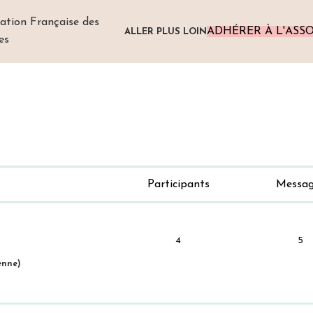
ADHÉRER À L'ASS
ALLER PLUS LOIN
Participants
Messag
4
5
enne)