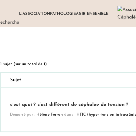
L’ASSOCIATION
PATHOLOGIE
AGIR ENSEMBLE
echerche
1 sujet (sur un total de 1)
Sujet
c’est quoi ? c’est différent de céphalée de tension ?
Démarré par :
Hélène Ferron
dans :
HTIC (hyper tension intracrâni