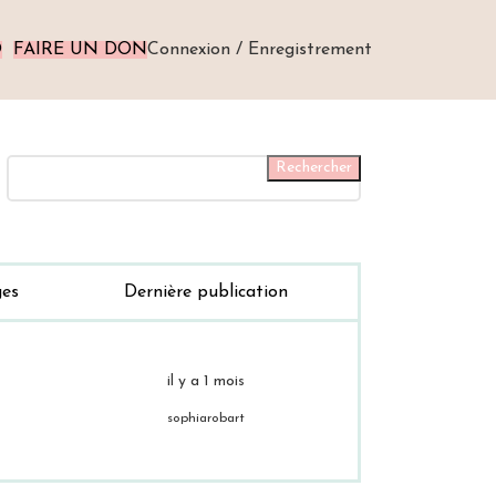
O
FAIRE UN DON
Connexion / Enregistrement
es
Dernière publication
il y a 1 mois
sophiarobart