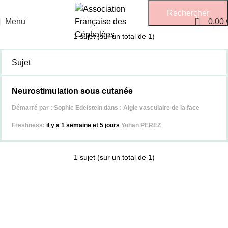
0
Menu
0,00
1 sujet (sur un total de 1)
Sujet
Neurostimulation sous cutanée
Démarré par :
Sophie Edelstein
dans :
Algie vasculaire de la face
il y a 1 semaine et 5 jours
Yohan PEREZ
1 sujet (sur un total de 1)