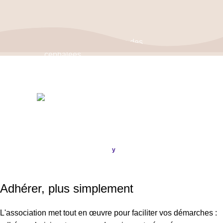
Politique de confidentialité
–
Mentions Légales
ASSOCIATION FRANÇAISE DES CÉPHALÉES
© 2026
Conception & Réalisation
Publi
ou
.
y
SIRET : 908 592 793 00016 / IBAN : FR16 3000 20228 6100
0007 3006 G56 BIC : CRL YFR PP
Adhérer, plus simplement
L'association met tout en œuvre pour faciliter vos démarches :