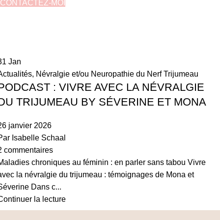
CONTACTEZ-MOI
31
Jan
Actualités
,
Névralgie et/ou Neuropathie du Nerf Trijumeau
PODCAST : VIVRE AVEC LA NÉVRALGIE
DU TRIJUMEAU BY SÉVERINE ET MONA
26 janvier 2026
Par
Isabelle Schaal
2
commentaires
Maladies chroniques au féminin : en parler sans tabou Vivre
avec la névralgie du trijumeau : témoignages de Mona et
Séverine Dans c...
Continuer la lecture