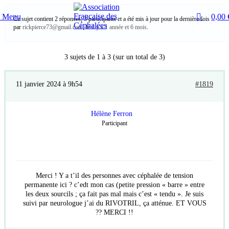
0
Menu
0,00
Ce sujet contient 2 réponses, 3 participants et a été mis à jour pour la dernière fois
par
rickpierce73@gmail.com
, le
il y a 1 année et 6 mois
.
3 sujets de 1 à 3 (sur un total de 3)
11 janvier 2024 à 9h54
#1819
Hélène Ferron
Participant
Merci ! Y a t’il des personnes avec céphalée de tension
permanente ici ? c’edt mon cas (petite pression « barre » entre
les deux sourcils ; ça fait pas mal mais c’est « tendu ». Je suis
suivi par neurologue j’ai du RIVOTRIL, ça atténue. ET VOUS
?? MERCI !!