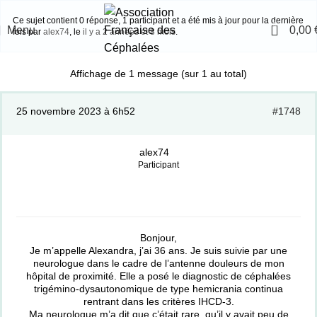
Ce sujet contient 0 réponse, 1 participant et a été mis à jour pour la dernière
0
Menu
0,00
fois par
alex74
, le
il y a 2 années et 8 mois
.
Affichage de 1 message (sur 1 au total)
25 novembre 2023 à 6h52
#1748
alex74
Participant
Bonjour,
Je m’appelle Alexandra, j’ai 36 ans. Je suis suivie par une
neurologue dans le cadre de l’antenne douleurs de mon
hôpital de proximité. Elle a posé le diagnostic de céphalées
trigémino-dysautonomique de type hemicrania continua
rentrant dans les critères IHCD-3.
Ma neurologue m’a dit que c’était rare, qu’il y avait peu de