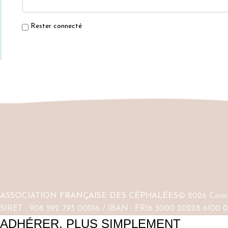
Rester connecté
ASSOCIATION FRANÇAISE DES CÉPHALÉES
© 2026 Conce
SIRET : 908 592 793 00016 / IBAN : FR16 3000 20228 6100
ADHÉRER, PLUS SIMPLEMENT