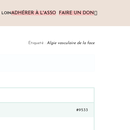
ADHÉRER À L'ASSO
FAIRE UN DON
 LOIN
Étiqueté :
Algie vasculaire de la face
#9533