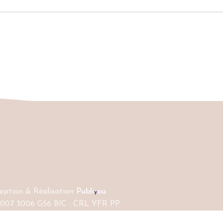
ption & Réalisation
Publi
ou
.
y
 0007 3006 G56 BIC : CRL YFR PP