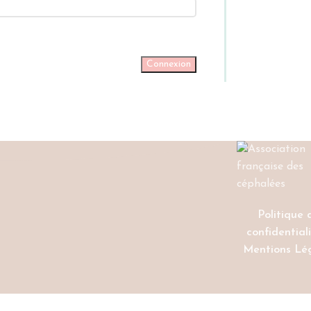
Connexion
Politique 
confidential
Mentions Lé