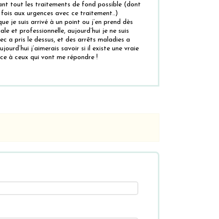
yant tout les traitements de fond possible (dont
is fois aux urgences avec ce traitement..)
ue je suis arrivé à un point ou j’en prend dès
ale et professionnelle, aujourd’hui je ne suis
c a pris le dessus, et des arrêts maladies a
urd’hui j’aimerais savoir si il existe une vraie
nce à ceux qui vont me répondre !