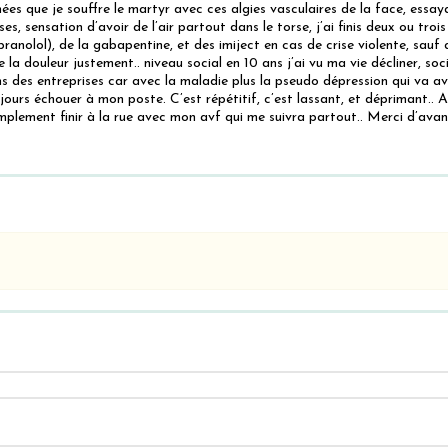
nées que je souffre le martyr avec ces algies vasculaires de la face, essa
ses, sensation d’avoir de l’air partout dans le torse, j’ai finis deux ou tro
anolol), de la gabapentine, et des imiject en cas de crise violente, sauf q
 la douleur justement.. niveau social en 10 ans j’ai vu ma vie décliner, soci
 des entreprises car avec la maladie plus la pseudo dépression qui va ave
urs échouer à mon poste. C’est répétitif, c’est lassant, et déprimant.. Aujo
simplement finir à la rue avec mon avf qui me suivra partout.. Merci d’ava