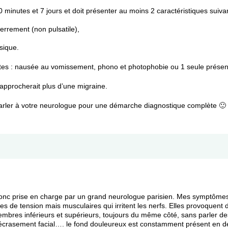
 minutes et 7 jours et doit présenter au moins 2 caractéristiques suiva
serrement (non pulsatile),
sique.
ntes : nausée au vomissement, phono et photophobie ou 1 seule présen
 rapprocherait plus d’une migraine.
n parler à votre neurologue pour une démarche diagnostique complète 🙂
onc prise en charge par un grand neurologue parisien. Mes symptômes s
es de tension mais musculaires qui irritent les nerfs. Elles provoquent 
embres inférieurs et supérieurs, toujours du même côté, sans parler des
’écrasement facial…. le fond douleureux est constamment présent en deh