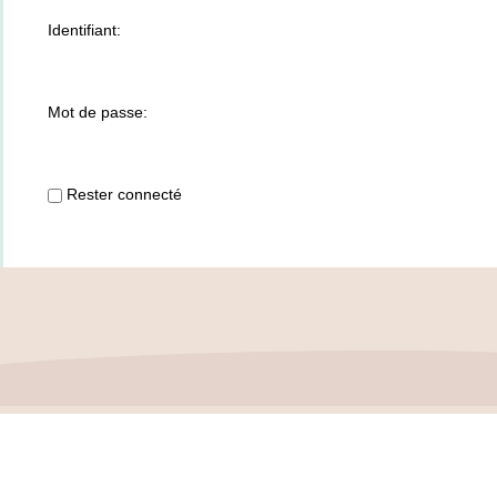
Identifiant:
Mot de passe:
Rester connecté
Politique de confidentialité
–
Mentions 
ASSOCIATION FRANÇAISE DES CÉPHALÉES
© 2026 Conce