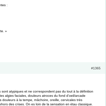
ntes :
te. »
#1365
ont atypiques et ne correspondent pas du tout à la définition
des algies faciales, douleurs atroces du fond d’oeil/arcade
 douleurs à la tempe, mâchoire, oreille, cervicales très
ors des crises. On es loin de la sensation en étau classique.