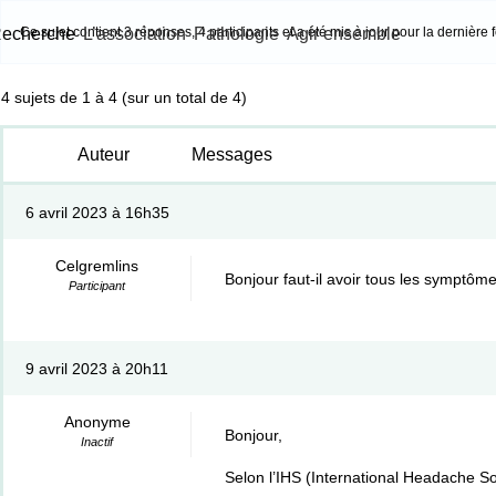
echerche
L’association
Pathologie
Agir ensemble
Ce sujet contient 3 réponses, 4 participants et a été mis à jour pour la dernière 
4 sujets de 1 à 4 (sur un total de 4)
Auteur
Messages
6 avril 2023 à 16h35
Celgremlins
Bonjour faut-il avoir tous les symptôm
Participant
9 avril 2023 à 20h11
Anonyme
Bonjour,
Inactif
Selon l’IHS (International Headache So