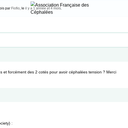
fois par
Fiofio
, le
il y a 1 année et 4 mois
.
es et forcément des 2 cotés pour avoir céphalées tension ? Merci
ciety) :