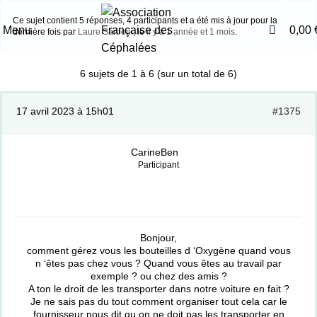
0
Ce sujet contient 5 réponses, 4 participants et a été mis à jour pour la
Menu
0,00
dernière fois par
Laure Sarboni
, le
il y a 1 année et 1 mois
.
6 sujets de 1 à 6 (sur un total de 6)
17 avril 2023 à 15h01
#1375
CarineBen
Participant
Bonjour,
comment gérez vous les bouteilles d ‘Oxygène quand vous
n ‘êtes pas chez vous ? Quand vous êtes au travail par
exemple ? ou chez des amis ?
A ton le droit de les transporter dans notre voiture en fait ?
Je ne sais pas du tout comment organiser tout cela car le
fournisseur nous dit qu on ne doit pas les transporter en