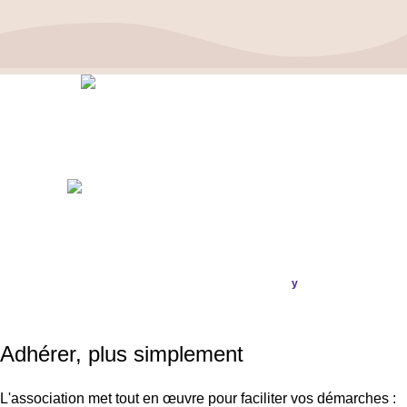
Politique de confidentialité
–
Mentions Légales
ASSOCIATION FRANÇAISE DES CÉPHALÉES
© 2026
Conception & Réalisation
Publi
ou
.
y
SIRET : 908 592 793 00016 / IBAN : FR16 3000 20228 6100
0007 3006 G56 BIC : CRL YFR PP
Adhérer, plus simplement
L'association met tout en œuvre pour faciliter vos démarches :