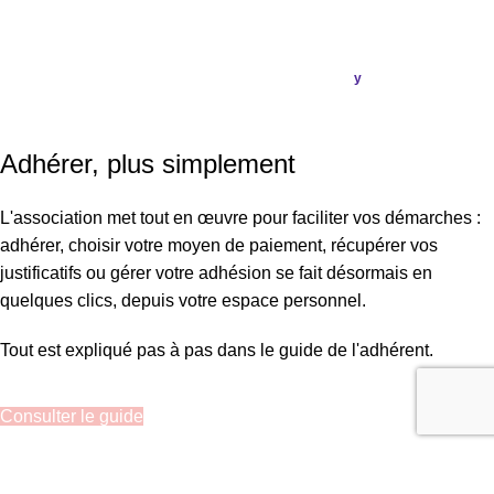
ASSOCIATION FRANÇAISE DES CÉPHALÉES
© 2026
Conception & Réalisation
Publi
ou
.
y
SIRET : 908 592 793 00016 / IBAN : FR16 3000 20228 6100
0007 3006 G56 BIC : CRL YFR PP
Adhérer, plus simplement
L'association met tout en œuvre pour faciliter vos démarches :
adhérer, choisir votre moyen de paiement, récupérer vos
justificatifs ou gérer votre adhésion se fait désormais en
quelques clics, depuis votre espace personnel.
Tout est expliqué pas à pas dans le guide de l'adhérent.
Consulter le guide