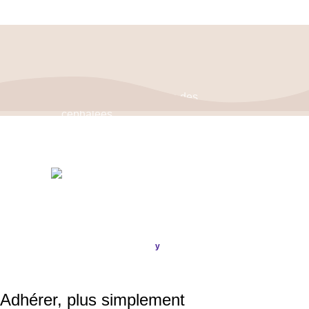
Politique de confidentialité
–
Mentions Légales
ASSOCIATION FRANÇAISE DES CÉPHALÉES
© 2026
Conception & Réalisation
Publi
ou
.
y
SIRET : 908 592 793 00016 / IBAN : FR16 3000 20228 6100
0007 3006 G56 BIC : CRL YFR PP
Adhérer, plus simplement