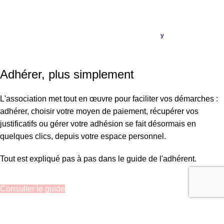
ASSOCIATION FRANÇAISE DES CÉPHALÉES
© 2026
Conception & Réalisation
Publi
ou
.
y
SIRET : 908 592 793 00016 / IBAN : FR16 3000 20228 6100
0007 3006 G56 BIC : CRL YFR PP
Adhérer, plus simplement
L'association met tout en œuvre pour faciliter vos démarches :
adhérer, choisir votre moyen de paiement, récupérer vos
justificatifs ou gérer votre adhésion se fait désormais en
quelques clics, depuis votre espace personnel.
Tout est expliqué pas à pas dans le guide de l'adhérent.
Consulter le guide