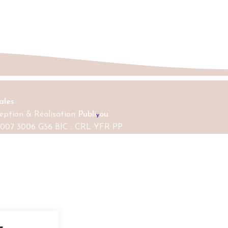
ales
ption & Réalisation
Publi
ou
.
y
 0007 3006 G56 BIC : CRL YFR PP