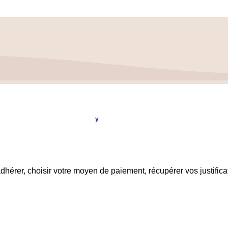
Légales
ption & Réalisation
Publi
ou
.
y
0007 3006 G56 BIC : CRL YFR PP
dhérer, choisir votre moyen de paiement, récupérer vos justifica