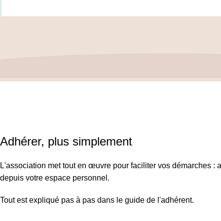
Politique de confidentialité
–
Mentions 
ASSOCIATION FRANÇAISE DES CÉPHALÉES
© 2026 Conce
SIRET : 908 592 793 00016 / IBAN : FR16 3000 20228 6100 
Adhérer, plus simplement
L'association met tout en œuvre pour faciliter vos démarches : a
depuis votre espace personnel.
Tout est expliqué pas à pas dans le guide de l'adhérent.