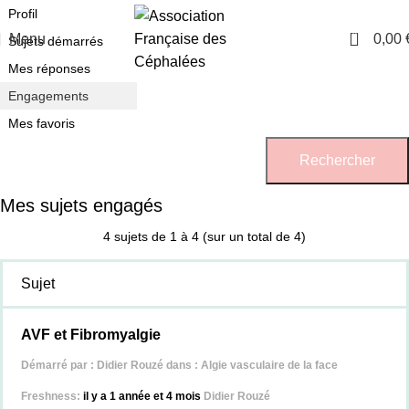
Profil
0
Menu
0,00
Sujets démarrés
Mes réponses
Engagements
Mes favoris
Mes sujets engagés
4 sujets de 1 à 4 (sur un total de 4)
Sujet
AVF et Fibromyalgie
Démarré par :
Didier Rouzé
dans :
Algie vasculaire de la face
il y a 1 année et 4 mois
Didier Rouzé