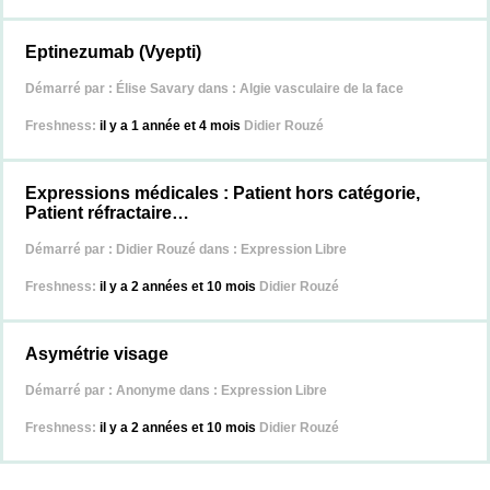
Eptinezumab (Vyepti)
Démarré par :
Élise Savary
dans :
Algie vasculaire de la face
il y a 1 année et 4 mois
Didier Rouzé
Expressions médicales : Patient hors catégorie,
Patient réfractaire…
Démarré par :
Didier Rouzé
dans :
Expression Libre
il y a 2 années et 10 mois
Didier Rouzé
Asymétrie visage
Démarré par :
Anonyme
dans :
Expression Libre
il y a 2 années et 10 mois
Didier Rouzé