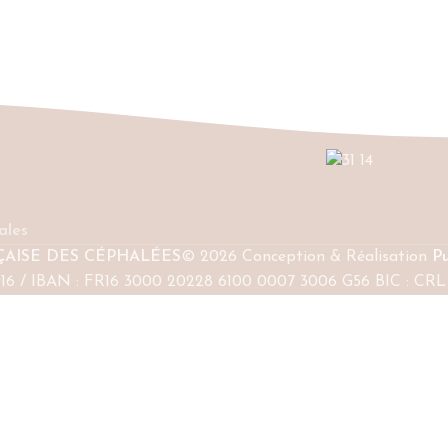
ales
ÇAISE DES CÉPHALÉES
© 2026 Conception & Réalisation
Pu
016 / IBAN : FR16 3000 20228 6100 0007 3006 G56 BIC : CR