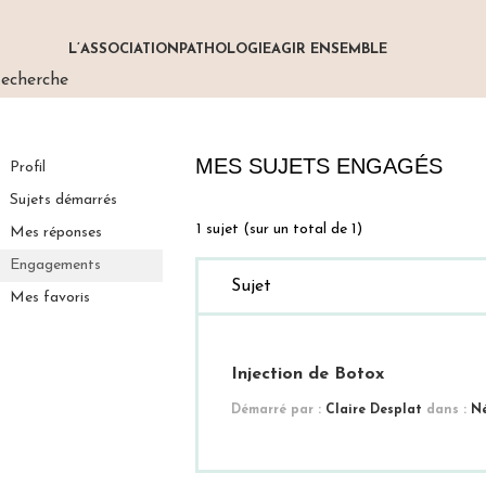
L’ASSOCIATION
PATHOLOGIE
AGIR ENSEMBLE
echerche
MES SUJETS ENGAGÉS
Profil
Sujets démarrés
1 sujet (sur un total de 1)
Mes réponses
Engagements
Sujet
Mes favoris
Injection de Botox
Démarré par :
Claire Desplat
dans :
Né