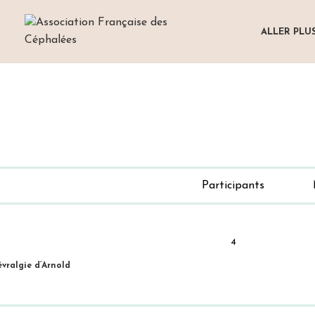
ALLER PLU
Participants
4
vralgie d’Arnold