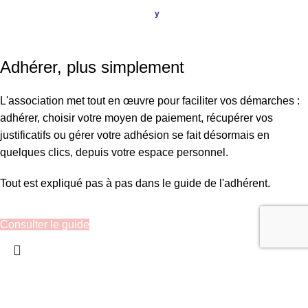
Conception & Réalisation
Publi
ou
.
y
SIRET : 908 592 793 00016 / IBAN : FR16 3000 20228 6100
0007 3006 G56 BIC : CRL YFR PP
Adhérer, plus simplement
L'association met tout en œuvre pour faciliter vos démarches :
adhérer, choisir votre moyen de paiement, récupérer vos
justificatifs ou gérer votre adhésion se fait désormais en
quelques clics, depuis votre espace personnel.
Tout est expliqué pas à pas dans le guide de l'adhérent.
Consulter le guide
Recherche