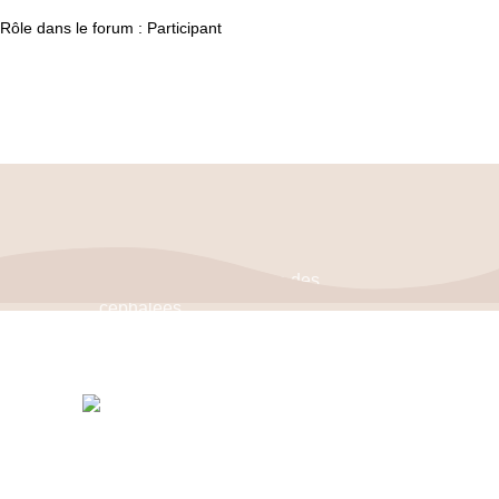
Rôle dans le forum : Participant
Politique de confidentialité
–
Mentions Légales
ASSOCIATION FRANÇAISE DES CÉPHALÉES
© 2026