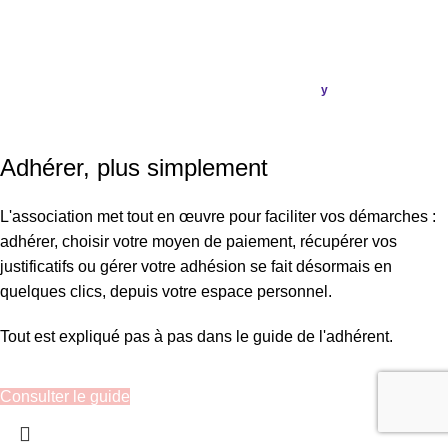
ASSOCIATION FRANÇAISE DES CÉPHALÉES
© 2026
Conception & Réalisation
Publi
ou
.
y
SIRET : 908 592 793 00016 / IBAN : FR16 3000 20228 6100
0007 3006 G56 BIC : CRL YFR PP
Adhérer, plus simplement
L'association met tout en œuvre pour faciliter vos démarches :
adhérer, choisir votre moyen de paiement, récupérer vos
justificatifs ou gérer votre adhésion se fait désormais en
quelques clics, depuis votre espace personnel.
Tout est expliqué pas à pas dans le guide de l'adhérent.
Consulter le guide