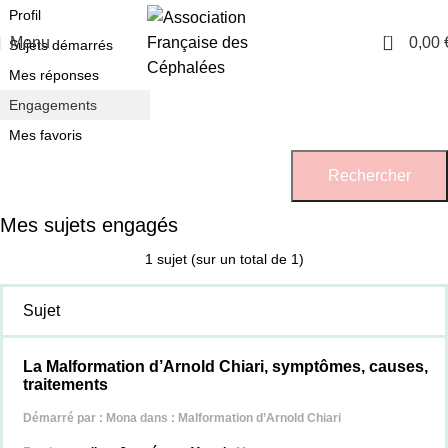
Profil
0
Menu
0,00
Sujets démarrés
Mes réponses
Engagements
Mes favoris
Mes sujets engagés
1 sujet (sur un total de 1)
Sujet
La Malformation d’Arnold Chiari, symptômes, causes,
traitements
Démarré par :
Mona
dans :
Malformation d’Arnold Chiari