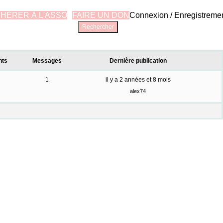
HÉRER À L'ASSO
FAIRE UN DON
Connexion / Enregistreme
nts
Messages
Dernière publication
1
il y a 2 années et 8 mois
alex74