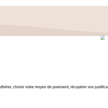
Légales
N FRANÇAISE DES CÉPHALÉES
© 2026 Conception & Réalis
2 793 00016 / IBAN : FR16 3000 20228 6100 0007 3006 G56 B
dhérer, choisir votre moyen de paiement, récupérer vos justifica