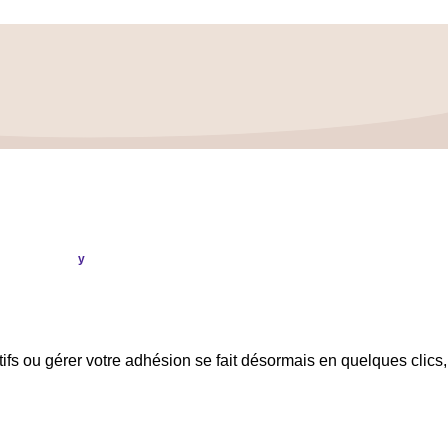
ation
Publi
ou
.
y
IC : CRL YFR PP
tifs ou gérer votre adhésion se fait désormais en quelques clics,